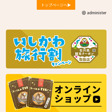
トップページへ▶︎
account_circle
administer